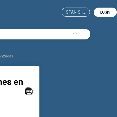
SPANISH...
LOGIN
vanzadas
nes en