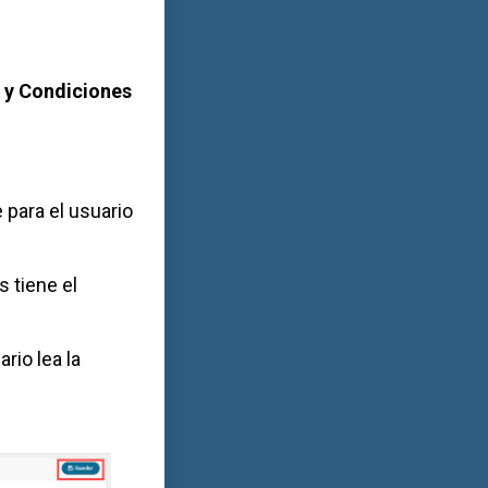
 y Condiciones
 para el usuario
s tiene el
rio lea la