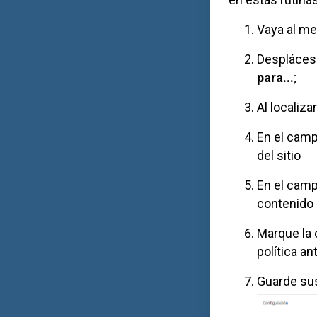
Vaya al me
Desplácese
para...
;
Al localiza
En el cam
del sitio
En el cam
contenido d
Marque la 
política a
Guarde sus