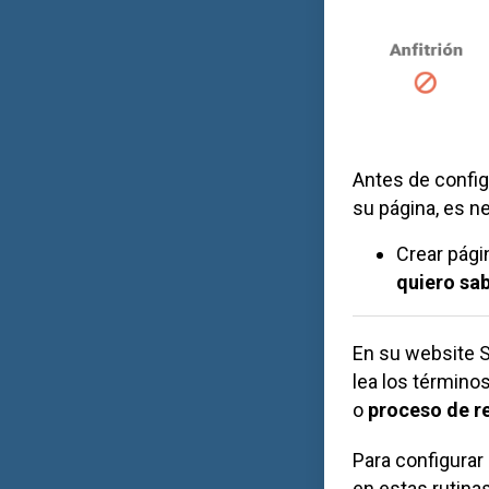
Antes de configu
su página, es ne
Crear pági
quiero sab
En su website
S
lea los términos
o
proceso de r
Para configurar 
en estas rutinas