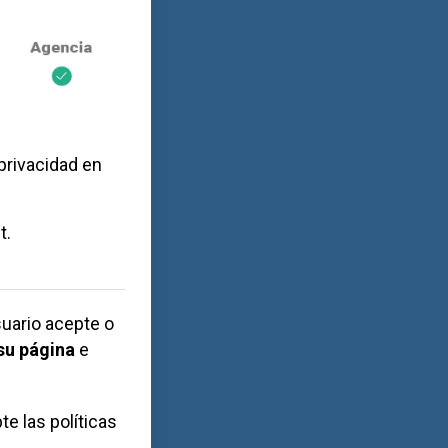
 privacidad en
t
.
suario acepte o
su página
e
te las políticas