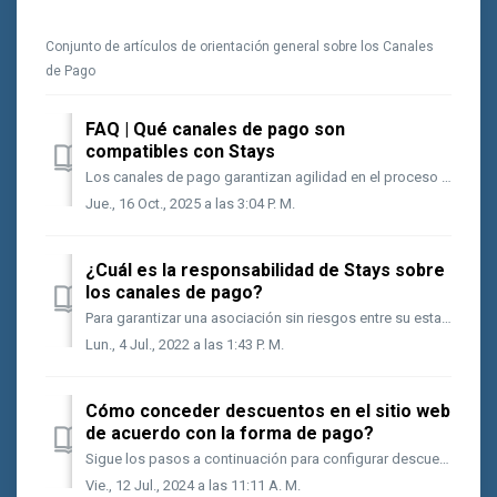
Conjunto de artículos de orientación general sobre los Canales
de Pago
FAQ | Qué canales de pago son
compatibles con Stays
Los canales de pago garantizan agilidad en el proceso de cobro de reservas, con características como venta digitada y enlaces de pago. También permiten reci...
Jue., 16 Oct., 2025 a las 3:04 P. M.
¿Cuál es la responsabilidad de Stays sobre
los canales de pago?
Para garantizar una asociación sin riesgos entre su establecimiento y los canales de pago, vea en la tabla abajo informaciones importantes sobre las polít...
Lun., 4 Jul., 2022 a las 1:43 P. M.
Cómo conceder descuentos en el sitio web
de acuerdo con la forma de pago?
Sigue los pasos a continuación para configurar descuentos en tu sitio web de acuerdo con cada canal de pago. Ve a [Financiero > Auxiliares > Cuentas...
Vie., 12 Jul., 2024 a las 11:11 A. M.