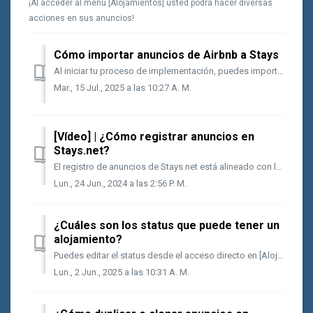
¡Al acceder al menú [Alojamientos] usted podrá hacer diversas
acciones en sus anuncios!
Cómo importar anuncios de Airbnb a Stays
Al iniciar tu proceso de implementación, puedes importar tus anuncios de Airbnb a nuestra plataforma de manera sencilla. Recuerda que antes de importar los...
Mar., 15 Jul., 2025 a las 10:27 A. M.
[Vídeo] | ¿Cómo registrar anuncios en
Stays.net?
El registro de anuncios de Stays.net está alineado con los campos de los principales canales de venta del mercado, por lo que es necesario prestar atención ...
Lun., 24 Jun., 2024 a las 2:56 P. M.
¿Cuáles son los status que puede tener un
alojamiento?
Puedes editar el status desde el acceso directo en [Alojamientos] o en la página individual del alojamiento, como se muestra en las imágenes a continuación....
Lun., 2 Jun., 2025 a las 10:31 A. M.