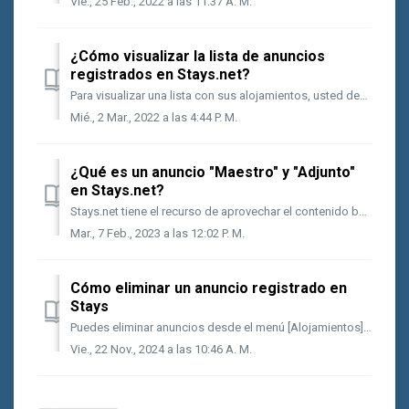
Vie., 25 Feb., 2022 a las 11:37 A. M.
¿Cómo visualizar la lista de anuncios
registrados en Stays.net?
Para visualizar una lista con sus alojamientos, usted debe ir al menú [Alojamiento]. Al abrir la página, se pueden hacer filtros con todos los alojamient...
Mié., 2 Mar., 2022 a las 4:44 P. M.
¿Qué es un anuncio "Maestro" y "Adjunto"
en Stays.net?
Stays.net tiene el recurso de aprovechar el contenido base y/o precio base de un anuncio y aplicarlo a otro para optimizar el registro del producto, por ...
Mar., 7 Feb., 2023 a las 12:02 P. M.
Cómo eliminar un anuncio registrado en
Stays
Puedes eliminar anuncios desde el menú [Alojamientos] del sistema, pero primero debes dejarlos con el estado [Inactivo]. Sigue los pasos a continuación: V...
Vie., 22 Nov., 2024 a las 10:46 A. M.