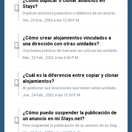
¿Cómo duplicar o clonar anuncios en
Stays?
Duplicar anuncios parecidos o idénticos es un recurso de la Stays que te ayuda a optimizar el registro de unidades con características similares. ⚠️ Import...
Vie., 23 Ene., 2026 a las 12:00 P. M.
¿Cómo crear alojamientos vinculados a
una dirección con otras unidades?
Una buena práctica de mercado es colocar las unidades de una misma dirección agrupadas en un solo anuncio en Stays, ya que esto permite que sus productos ...
Mar., 22 Feb., 2022 a las 6:56 P. M.
¿Cuál es la diferencia entre copiar y clonar
alojamientos?
Al gestionar sus direcciones que tienen varias unidades vinculadas, cuando acceda al menú Alojamiento junto a sus unidades, usted tendrá el botón Añadir, ...
Jue., 24 Feb., 2022 a las 12:30 P. M.
¿Cómo puedo suspender la publicación de
un anuncio en mi Stays.net?
Para suspender la publicación de un anuncio en su Stays.net, lo mejor es elegir el status Inactivo para el anuncio, ya que esto hará que no se pueda reser...