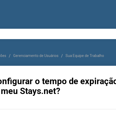
uções
Gerenciamento de Usuários
Sua Equipe de Trabalho
nfigurar o tempo de expiraçã
 meu Stays.net?