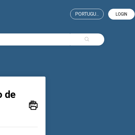
PORTUGU...
LOGIN
o de