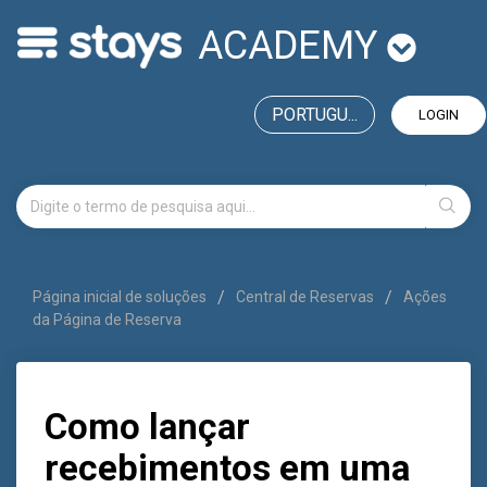
ACADEMY
PORTUGU...
LOGIN
Página inicial de soluções
Central de Reservas
Ações
da Página de Reserva
Como lançar
recebimentos em uma