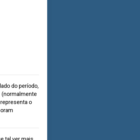
lado do período,
os (normalmente
 representa o
 foram
e tal ver mais