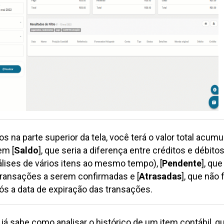
s na parte superior da tela, você terá o valor total acumu
em [
Saldo
], que seria a diferença entre créditos e débit
álises de vários itens ao mesmo tempo), [
Pendente
],
que
transações a serem confirmadas e [
Atrasadas
], que não
s a data de expiração das transações.
já sabe como analisar o histórico de um item contábil, qu