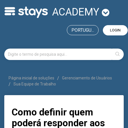
ACADEMY
PORTUGU...
LOGIN
Página inicial de soluções
Gerenciamento de Usuários
Sua Equipe de Trabalho
Como definir quem
poderá responder aos