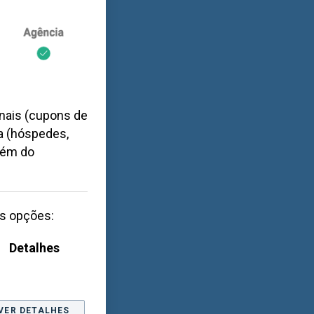
nais (cupons de
a (hóspedes,
além do
as opções:
Detalhes
VER DETALHES