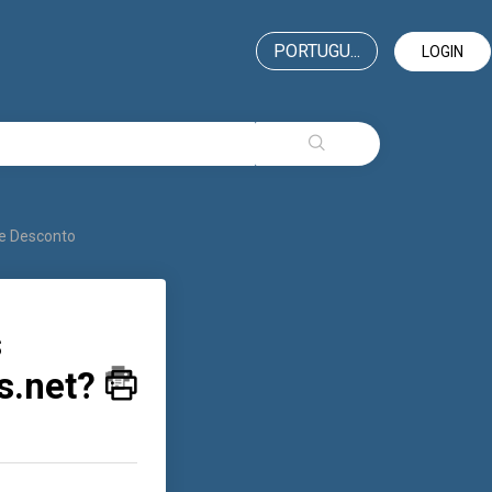
PORTUGU...
LOGIN
e Desconto
s
s.net?