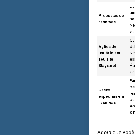
Du
um
Propostas de
hó
reservas
Ne
vi
Qu
Ações de
de
usuário em
Ne
seu site
es
Stays.net
É 
Co
Pa
pa
Casos
re
especiais em
po
reservas
Ap
o 
Agora que você 