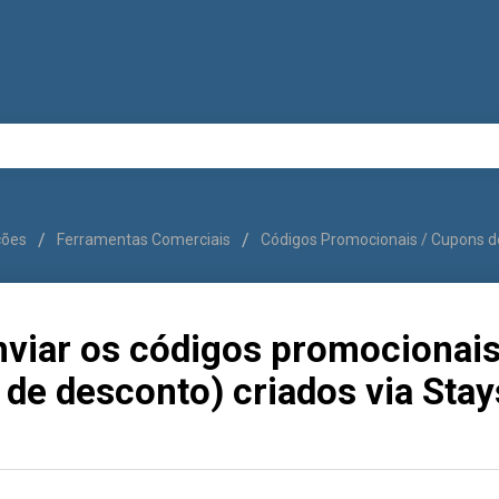
uções
Ferramentas Comerciais
Códigos Promocionais / Cupons d
viar os códigos promocionai
de desconto) criados via Stay