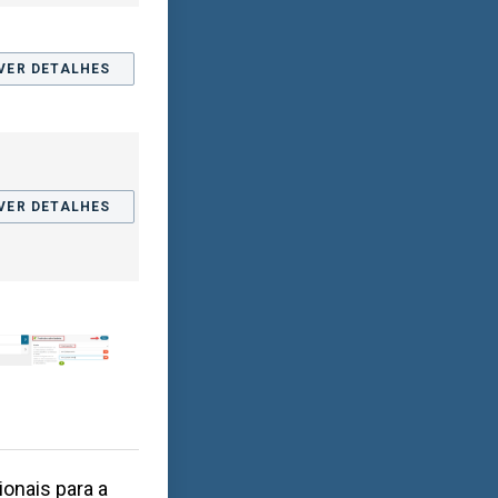
VER DETALHES
VER DETALHES
onais para a