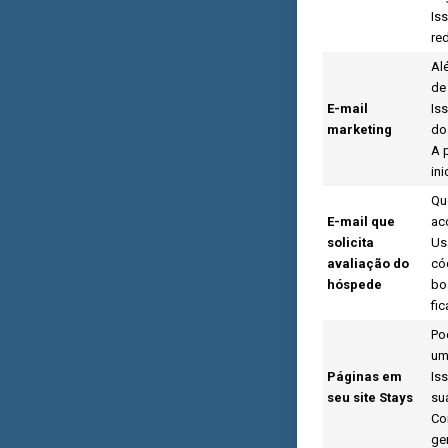
Is
re
Al
de
E-mail
Is
marketing
do
A 
in
Qu
E-mail que
ac
solicita
Us
avaliação do
có
hóspede
bo
fi
Po
um
Páginas em
Is
seu site Stays
su
Co
ge