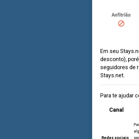
Em seu
Stays.n
desconto), por
seguidores de r
Stays.net
.
Para te ajudar 
Canal
Pa
al
Redes sociais
se