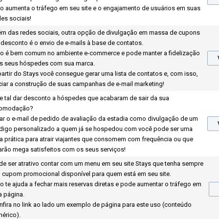
so aumenta o tráfego em seu site e o engajamento de usuários em suas
des sociais!
ém das redes sociais, outra opção de divulgação em massa de cupons
 desconto é o envio de e-mails à base de contatos.
so é bem comum no ambiente e-commerce e pode manter a fidelização
s seus hóspedes com sua marca.
partir do Stays você consegue gerar uma lista de contatos e, com isso,
iciar a construção de suas campanhas de e-mail marketing!
e tal dar desconto a hóspedes que acabaram de sair da sua
omodação?
ar o e-mail de pedido de avaliação da estadia como divulgação de um
digo personalizado a quem já se hospedou com você pode ser uma
a prática para atrair viajantes que consomem com frequência ou que
carão mega satisfeitos com os seus serviços!
de ser atrativo contar com um menu em seu site Stays que tenha sempre
 cupom promocional disponível para quem está em seu site.
so te ajuda a fechar mais reservas diretas e pode aumentar o tráfego em
a página.
nfira no link ao lado um exemplo de página para este uso (conteúdo
nérico).