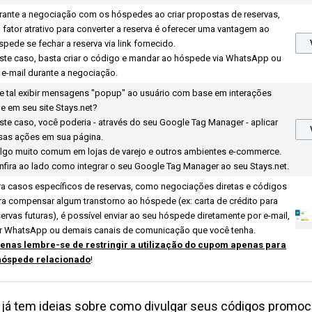
rante a negociação com os hóspedes ao criar propostas de reservas,
 fator atrativo para converter a reserva é oferecer uma vantagem ao
spede se fechar a reserva via link fornecido.
ste caso, basta criar o código e mandar ao hóspede via WhatsApp ou
a e-mail durante a negociação.
e tal exibir mensagens "popup" ao usuário com base em interações
le em seu site
Stays.net
?
ste caso, você poderia - através do seu Google Tag Manager - aplicar
sas ações em sua página.
algo muito comum em lojas de varejo e outros ambientes e-commerce.
nfira ao lado como integrar o seu Google Tag Manager ao seu
Stays.net
.
ra casos específicos de reservas, como negociações diretas e códigos
ra compensar algum transtorno ao hóspede (ex: carta de crédito para
servas futuras), é possível enviar ao seu hóspede diretamente por e-mail,
r WhatsApp ou demais canais de comunicação que você tenha.
enas lembre-se de restringir a utilização do cupom apenas para
hóspede relacionado
!
já tem ideias sobre como divulgar seus códigos promoci